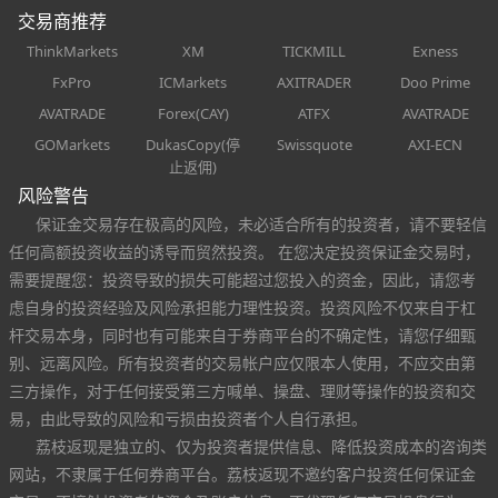
交易商推荐
ThinkMarkets
XM
TICKMILL
Exness
FxPro
ICMarkets
AXITRADER
Doo Prime
AVATRADE
Forex(CAY)
ATFX
AVATRADE
GOMarkets
DukasCopy(停
Swissquote
AXI-ECN
止返佣)
风险警告
保证金交易存在极高的风险，未必适合所有的投资者，请不要轻信
任何高额投资收益的诱导而贸然投资。 在您决定投资保证金交易时，
需要提醒您：投资导致的损失可能超过您投入的资金，因此，请您考
虑自身的投资经验及风险承担能力理性投资。投资风险不仅来自于杠
杆交易本身，同时也有可能来自于券商平台的不确定性，请您仔细甄
别、远离风险。所有投资者的交易帐户应仅限本人使用，不应交由第
三方操作，对于任何接受第三方喊单、操盘、理财等操作的投资和交
易，由此导致的风险和亏损由投资者个人自行承担。
荔枝返现是独立的、仅为投资者提供信息、降低投资成本的咨询类
网站，不隶属于任何券商平台。荔枝返现不邀约客户投资任何保证金