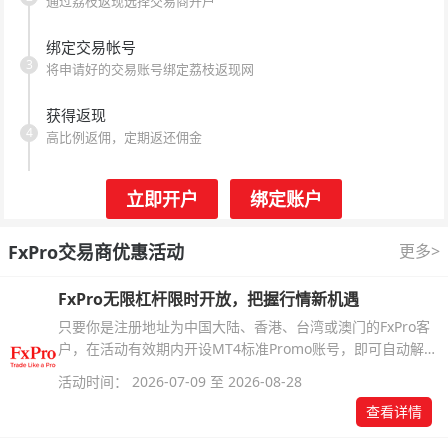
通过荔枝返现选择交易商开户
绑定交易帐号
3
将申请好的交易账号绑定荔枝返现网
获得返现
4
高比例返佣，定期返还佣金
立即开户
绑定账户
FxPro交易商优惠活动
更多>
FxPro无限杠杆限时开放，把握行情新机遇
只要你是注册地址为中国大陆、香港、台湾或澳门的FxPro客
户，在活动有效期内开设MT4标准Promo账号，即可自动解锁
无限倍杠杆福利，无需额外复杂操作。
活动时间： 2026-07-09 至 2026-08-28
查看详情