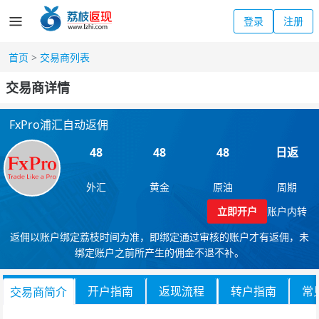
登录
注册
首页
>
交易商列表
交易商详情
FxPro浦汇自动返佣
48
48
48
日返
外汇
黄金
原油
周期
立即开户
账户内转
返佣以账户绑定荔枝时间为准，即绑定通过审核的账户才有返佣，未
绑定账户之前所产生的佣金不退不补。
开户指南
返现流程
转户指南
常
交易商简介