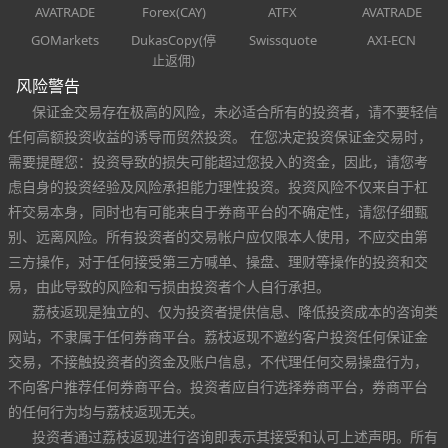
AVATRADE
Forex(CAY)
ATFX
AVATRADE
GOMarkets
DukasCopy(停
Swissquote
AXI-ECN
止返佣)
风险警告
保证金交易存在极高的风险，未必适合所有的投资者，请不要轻信
任何高额投资收益的诱导而贸然投资。 在您决定投资保证金交易时，
需要提醒您：投资导致的损失可能超过您投入的资金，因此，请您考
虑自身的投资经验及风险承担能力理性投资。投资风险不仅来自于杠
杆交易本身，同时也有可能来自于券商平台的不确定性，请您仔细甄
别、远离风险。所有投资者的交易帐户应仅限本人使用，不应交由第
三方操作，对于任何接受第三方喊单、操盘、理财等操作的投资和交
易，由此导致的风险和亏损由投资者个人自行承担。
荔枝返现是独立的、仅为投资者提供信息、降低投资成本的咨询类
网站，不隶属于任何券商平台。荔枝返现不邀约客户投资任何保证金
交易，不接触投资者的资金及账户信息，不代理任何交易操盘行为，
不向客户推荐任何券商平台。投资者应自行选择券商平台，券商平台
的任何行为均与荔枝返现无关。
投资者通过荔枝返现进行咨询即表示其接受和认可上述声明。所有