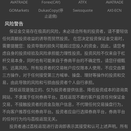
AVATRADE
Forex(CAY)
ATFX
AVATRADE
GOMarkets
DukasCopy(停
Swissquote
AXI-ECN
止返佣)
风险警告
保证金交易存在极高的风险，未必适合所有的投资者，请不要轻信
任何高额投资收益的诱导而贸然投资。 在您决定投资保证金交易时，
需要提醒您：投资导致的损失可能超过您投入的资金，因此，请您考
虑自身的投资经验及风险承担能力理性投资。投资风险不仅来自于杠
杆交易本身，同时也有可能来自于券商平台的不确定性，请您仔细甄
别、远离风险。所有投资者的交易帐户应仅限本人使用，不应交由第
三方操作，对于任何接受第三方喊单、操盘、理财等操作的投资和交
易，由此导致的风险和亏损由投资者个人自行承担。
荔枝返现是独立的、仅为投资者提供信息、降低投资成本的咨询类
网站，不隶属于任何券商平台。荔枝返现不邀约客户投资任何保证金
交易，不接触投资者的资金及账户信息，不代理任何交易操盘行为，
不向客户推荐任何券商平台。投资者应自行选择券商平台，券商平台
的任何行为均与荔枝返现无关。
投资者通过荔枝返现进行咨询即表示其接受和认可上述声明。所有