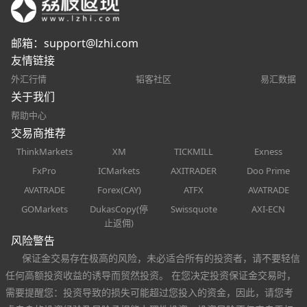
邮箱：
support@lzhi.com
友情链接
外汇行情
韬客社区
易汇数据
关于我们
帮助中心
交易商推荐
ThinkMarkets
XM
TICKMILL
Exness
FxPro
ICMarkets
AXITRADER
Doo Prime
AVATRADE
Forex(CAY)
ATFX
AVATRADE
GOMarkets
DukasCopy(停
Swissquote
AXI-ECN
止返佣)
风险警告
保证金交易存在极高的风险，未必适合所有的投资者，请不要轻信
任何高额投资收益的诱导而贸然投资。 在您决定投资保证金交易时，
需要提醒您：投资导致的损失可能超过您投入的资金，因此，请您考