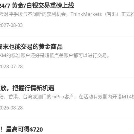
汇 24/7 黄金/白银交易重磅上线
冲手段与不间断的获利机会，ThinkMarkets（智汇）正式推出
细拆解本次升级的核心交易品种、杠杆配置、支持软件及交易细
027-08-03
线周末也能交易的黄金商品
论XM的标准账户还好是超低点差账户都可以进行交易。
028-07-28
时开放，把握行情新机遇
、香港、台湾或澳门的FxPro客户，在活动有效期内开设MT4标
无需额外复杂操作。
026-08-28
！最高可得$720