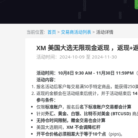
当前位置:
首页
>
交易商活动列表
>
活动详情
XM 美国大选无限现金返现 ，返现+
活动时间：2024-10-09 至 2024-11-30
活动时间：10月8日 9:30 AM - 11月30日 11:59PM
（
活动内容：
报名活动后客户每交易满50手特定商品，能获得25
返现的金额会在活动结束后统计，并于活动结束后
1
参与条件：
仅限
标准账户
，报名后
名下标准账户交易都会计算
针对
外汇、黄金、白银、比特币对美金 (BTCUSD)
商
无持仓时间限制，赠金交易也会计算
美国大选期间，
XM 不会调降杠杆
开平仓价格必须相差大于等于10个点
（pips)。