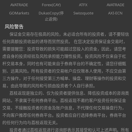
AVATRADE
Forex(CAY)
ATFX
AVATRADE
GOMarkets
DukasCopy(停
Swissquote
AXI-ECN
止返佣)
风险警告
保证金交易存在极高的风险，未必适合所有的投资者，请不要轻信
任何高额投资收益的诱导而贸然投资。 在您决定投资保证金交易时，
需要提醒您：投资导致的损失可能超过您投入的资金，因此，请您考
虑自身的投资经验及风险承担能力理性投资。投资风险不仅来自于杠
杆交易本身，同时也有可能来自于券商平台的不确定性，请您仔细甄
别、远离风险。所有投资者的交易帐户应仅限本人使用，不应交由第
三方操作，对于任何接受第三方喊单、操盘、理财等操作的投资和交
易，由此导致的风险和亏损由投资者个人自行承担。
荔枝返现是独立的、仅为投资者提供信息、降低投资成本的咨询类
网站，不隶属于任何券商平台。荔枝返现不邀约客户投资任何保证金
交易，不接触投资者的资金及账户信息，不代理任何交易操盘行为，
不向客户推荐任何券商平台。投资者应自行选择券商平台，券商平台
的任何行为均与荔枝返现无关。
投资者通过荔枝返现进行咨询即表示其接受和认可上述声明。所有