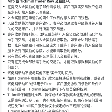
MT5 或 Tickmill Trader Raw 交易账户。
在提交入金奖励的电子邮件请求时，客户的真实交易账户必须
至少有初始入金的50%资金。
入金奖励将在申请后的两个工作日内存入客户的钱包。
入金奖励将添加到客户钱包，客户必须通过客户区将其转入相
关的交易账户，并进行所需的交易量。
客户收到的每1美元（欧元或英镑）入金奖励必须进行至少1标
准手的交易，才能对入金奖励进行取款。如果未达到所需手
数，账户余额和可用保证金应大于或等于客户进行的入金金额
加上收到的奖励的总额，才能申请取款利润部分。
只有货币对和贵金属的交易量计入交易量计算。
只有在完成全部所需手数的交易后，才能取款存款和奖励的任
何部分。
该促销活动不能与其他优惠/奖金同时使用。
如果Tickmill有理由相信存款奖金将违反其规则和政策，或者对
该促销活动和/或适用于Tickmill客户服务协议的条款和条件进
行任何滥用，Tickmill保留拒绝授予存款奖金的权利。
Tickmill保留随时推迟、暂停或终止存款奖金促销活动的权利，
无需事先通知参与者，也不承担任何责任。如果存在任何滥用
或违反Tickmill客户服务协议中规定的公平规则的嫌疑，
Tickmill保留取消任何参与者资格的权利。