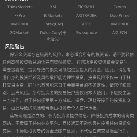
ThinkMarkets
XM
TICKMILL
Exness
FxPro
ICMarkets
AXITRADER
Doo Prime
AVATRADE
Forex(CAY)
ATFX
AVATRADE
GOMarkets
DukasCopy(停
Swissquote
AXI-ECN
止返佣)
风险警告
保证金交易存在极高的风险，未必适合所有的投资者，请不要轻信
任何高额投资收益的诱导而贸然投资。 在您决定投资保证金交易时，
需要提醒您：投资导致的损失可能超过您投入的资金，因此，请您考
虑自身的投资经验及风险承担能力理性投资。投资风险不仅来自于杠
杆交易本身，同时也有可能来自于券商平台的不确定性，请您仔细甄
别、远离风险。所有投资者的交易帐户应仅限本人使用，不应交由第
三方操作，对于任何接受第三方喊单、操盘、理财等操作的投资和交
易，由此导致的风险和亏损由投资者个人自行承担。
荔枝返现是独立的、仅为投资者提供信息、降低投资成本的咨询类
网站，不隶属于任何券商平台。荔枝返现不邀约客户投资任何保证金
交易，不接触投资者的资金及账户信息，不代理任何交易操盘行为，