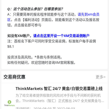
Q：这个活动怎么参加？在哪里参加？
A：只需要简单的报名程序就能参与这个活动，
请先到xm会员
区
，点击【福利活动】页面后，就能看到这个活动以及报名按
钮，点击报名即可参与
如没有XM账户，
请点击这里开设一个XM交易返佣账户
注：荔枝名下客户可同时享受交易返佣，标准账户每手返佣
$8.1
投资涉及高风险。*条款与条例适用。
如有任何疑问，欢迎您随时咨询XM官网客服。
交易商优惠
更多>
ThinkMarkets 智汇 24/7 黄金/白银交易重磅上线
为了给交易者提供极致的风险对冲手段与不间断的获利机
会，ThinkMarkets（智汇）正式推出 24/7 全天候黄金与白
银交易！本文将为您详细拆解本次升级的核心交易品种、杠
活动时间： 2026-08-03 至 2027-08-03