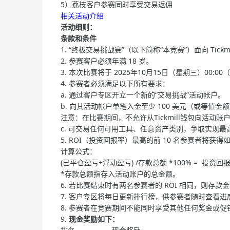
5）荔枝客户参赛同时享受交易返佣
相关活动介绍
活动细则：
条款和条件
1. “终极交易挑战赛”（以下简称“本竞赛”）面向 Tic
2. 参赛客户必须年满 18 岁。
3. 本次比赛将于 2025年10月15日（星期三）00:00
4. 参赛者必须满足以下所有要求：
a. 通过客户专区开立一个新的“交易挑战”活动帐户。
b. 向其活动帐户单笔入金至少 100 美元（或等值金
注意：在比赛期间，不允许从Tickmill钱包向活
c. 可交易任何可用工具、任意资产类别，争取实现最
5. ROI（投资回报率）最高的前 10 名参赛者将
计算公式：
(已平仓盈亏+浮动盈亏) /存款总额 *100% = 投资回报
*存款总额指存入活动账户的总金额。
6. 若比赛结束时有两名参赛者的 ROI 相同，则
7. 客户专区将每日更新排行榜，供参赛者随时查看
8. 参赛者在竞赛期间不能同时享受其他任何奖金或
9.
现金奖励如下：