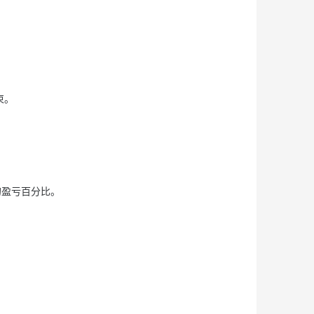
结束。
出的盈亏百分比。
。