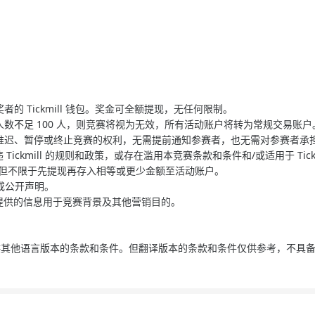
奖者的 Tickmill 钱包。奖金可全额提现，无任何限制。
参赛人数不足 100 人，则竞赛将视为无效，所有活动账户将转为常规交易账
件，和/或推迟、暂停或终止竞赛的权利，无需提前通知参赛者，也无需对参赛者
违 Tickmill 的规则和政策，或存在滥用本竞赛条款和条件和/或适用于 Tick
括但不限于先提现再存入相等或更少金额至活动账户。
/或公开声明。
及报名后提供的信息用于竞赛背景及其他营销目的。
。
。
 可能会提供其他语言版本的条款和条件。但翻译版本的条款和条件仅供参考，