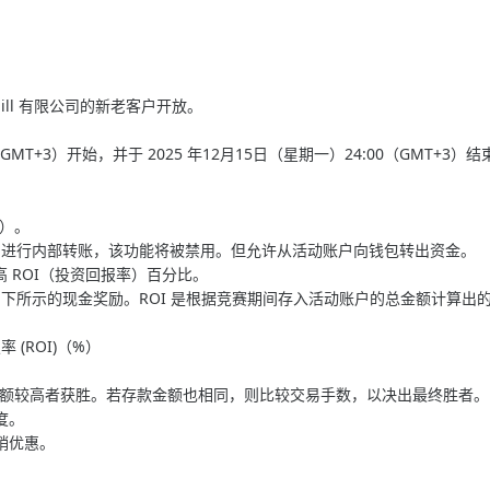
kmill 有限公司的新老客户开放。
（GMT+3）开始，并于 2025 年12月15日（星期一）24:00（GMT+3）
额）。
动账户进行内部转账，该功能将被禁用。但允许从活动账户向钱包转出资金。
高 ROI（投资回报率）百分比。
获得如下所示的现金奖励。ROI 是根据竞赛期间存入活动账户的总金额计算
率 (ROI)（%）
存款金额较高者获胜。若存款金额也相同，则比较交易手数，以决出最终胜者
进度。
促销优惠。