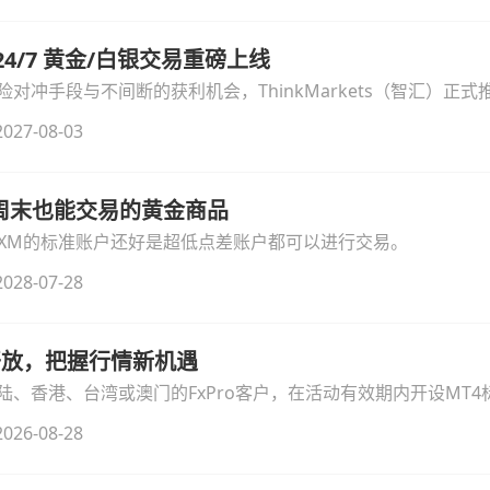
汇 24/7 黄金/白银交易重磅上线
冲手段与不间断的获利机会，ThinkMarkets（智汇）正式推出
细拆解本次升级的核心交易品种、杠杆配置、支持软件及交易细
027-08-03
线周末也能交易的黄金商品
论XM的标准账户还好是超低点差账户都可以进行交易。
028-07-28
时开放，把握行情新机遇
、香港、台湾或澳门的FxPro客户，在活动有效期内开设MT4标
无需额外复杂操作。
026-08-28