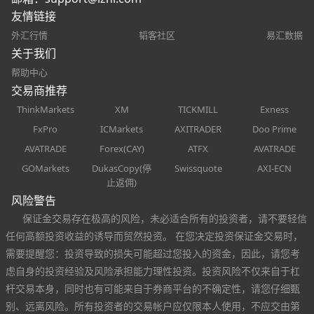
友情链接
外汇行情
韬客社区
易汇数据
关于我们
帮助中心
交易商推荐
ThinkMarkets
XM
TICKMILL
Exness
FxPro
ICMarkets
AXITRADER
Doo Prime
AVATRADE
Forex(CAY)
ATFX
AVATRADE
GOMarkets
DukasCopy(停
Swissquote
AXI-ECN
止返佣)
风险警告
保证金交易存在极高的风险，未必适合所有的投资者，请不要轻信
任何高额投资收益的诱导而贸然投资。 在您决定投资保证金交易时，
需要提醒您：投资导致的损失可能超过您投入的资金，因此，请您考
虑自身的投资经验及风险承担能力理性投资。投资风险不仅来自于杠
杆交易本身，同时也有可能来自于券商平台的不确定性，请您仔细甄
别、远离风险。所有投资者的交易帐户应仅限本人使用，不应交由第