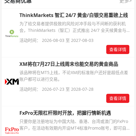
交易商优惠
更多>
ThinkMarkets 智汇 24/7 黄金/白银交易重磅上线
为了给交易者提供极致的风险对冲手段与不间断的获利机
会，ThinkMarkets（智汇）正式推出 24/7 全天候黄金与白
银交易！本文将为您详细拆解本次升级的核心交易品种、杠
活动时间： 2026-08-03 至 2027-08-03
杆配置、支持软件及交易细则。
查看详情
XM将在7月27日上线周末也能交易的黄金商品
该品种将在MT5上线，不论XM的标准账户还好是超低点差
账户都可以进行交易。
活动时间： 2026-07-23 至 2028-07-28
查看详情
FxPro无限杠杆限时开放，把握行情新机遇
只要你是注册地址为中国大陆、香港、台湾或澳门的FxPro
客户，在活动有效期内开设MT4标准Promo账号，即可自动
解锁无限倍杠杆福利，无需额外复杂操作。