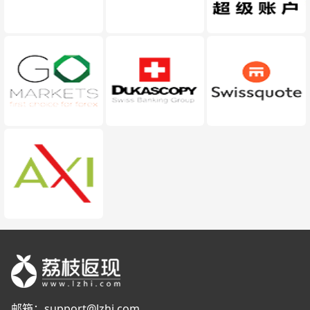
邮箱：
support@lzhi.com